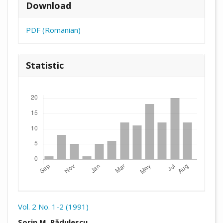
Download
PDF (Romanian)
Statistic
Downloads
Vol. 2 No. 1-2 (1991)
##plugins.themes.academic_pro.arti
Sorin M. Rădulescu