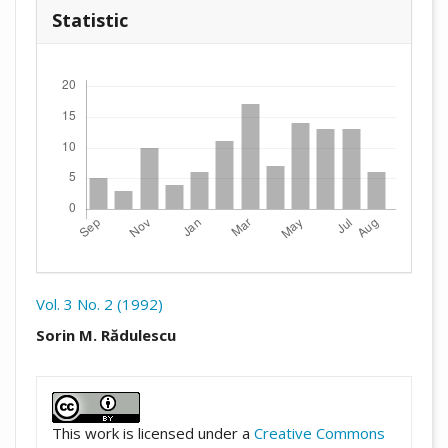
Statistic
Downloads
Vol. 3 No. 2 (1992)
##plugins.themes.academic_pro.arti
Sorin M. Rădulescu
##plugins.themes.academic_pro.artic
This work is licensed under a
Creative Commons