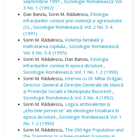
septembrie 1991
,
Sociologie Românească: Vol.
3 No. 1 (1992)
Dan Banciu, Sorin M. Rădulescu,
Etiologia
infracțiunilor comise prin violență și agresivitate
(II)
,
Sociologie Românească: Vol. 2 No. 3-4
(1991)
Sorin M. Rădulescu,
Violența familială și
maltratarea copilului
,
Sociologie Românească:
Vol. 6 No. 5-6 (1995)
Sorin M. Rădulescu, Dan Banciu,
Etiologia
infracțiunilor comise în epoca dictaturii
,
Sociologie Românească: Vol. 1 No. 1-2 (1990)
Sorin M. Rădulescu,
Interviu cu Dl. Mihai Drăgan,
Director General al Direcției Generale de Muncă
și Protecție Socială a Municipiului București
,
Sociologie Românească: Vol. 3 No. 4 (1992)
Sorin M. Rădulescu,
Logica ambivalenței și
„efectele perverse” ale ideologiei totalitare în
epoca dictaturii
,
Sociologie Românească: Vol. 1
No. 1-2 (1990)
Sorin M. Rădulescu,
The Old Age Population and
the Transition to a Free-market Economy in