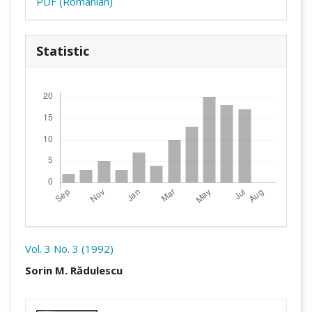
PDF (Romanian)
Statistic
Downloads
Vol. 3 No. 3 (1992)
##plugins.themes.academic_pro.arti
Sorin M. Rădulescu
##plugins.themes.academic_pro.artic