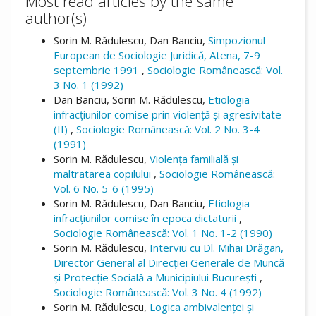
Most read articles by the same
author(s)
Sorin M. Rădulescu, Dan Banciu,
Simpozionul
European de Sociologie Juridică, Atena, 7-9
septembrie 1991
,
Sociologie Românească: Vol.
3 No. 1 (1992)
Dan Banciu, Sorin M. Rădulescu,
Etiologia
infracțiunilor comise prin violență și agresivitate
(II)
,
Sociologie Românească: Vol. 2 No. 3-4
(1991)
Sorin M. Rădulescu,
Violența familială și
maltratarea copilului
,
Sociologie Românească:
Vol. 6 No. 5-6 (1995)
Sorin M. Rădulescu, Dan Banciu,
Etiologia
infracțiunilor comise în epoca dictaturii
,
Sociologie Românească: Vol. 1 No. 1-2 (1990)
Sorin M. Rădulescu,
Interviu cu Dl. Mihai Drăgan,
Director General al Direcției Generale de Muncă
și Protecție Socială a Municipiului București
,
Sociologie Românească: Vol. 3 No. 4 (1992)
Sorin M. Rădulescu,
Logica ambivalenței și