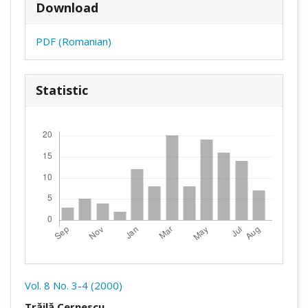
Download
PDF (Romanian)
Statistic
Downloads
Vol. 8 No. 3-4 (2000)
##plugins.themes.academic_pro.arti
Trăilă Cernescu