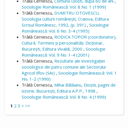
Trăilă Cernescu,
Comuna Dioști, după 60 de ani
,
Sociologie Românească: Vol. 8 No. 1 (1999)
Trăilă Cernescu,
DUMITRU OTOVESCU,
Sociologia culturii românești, Craiova, Editura
Scrisul Românesc, 1992, (p. 391)
,
Sociologie
Românească: Vol. 6 No. 3-4 (1995)
Trăilă Cernescu,
RODICA TOPOR (coordonator),
Cultură. Termeni și personalități. Dicționar,
București, Editura Vivaldi, 2000
,
Sociologie
Românească: Vol. 9 No. 1-4 (2001)
Trăilă Cernescu,
Rezultate ale investigației
sociologice din patru comune ale Sectorului
Agricol Ilfov (SAI)
,
Sociologie Românească: Vol. 1
No. 1-2 (1990)
Trăilă Cernescu,
Mihai Bălăianu, Dioștii, pagini de
istorie. București, Editura A.P.P., 1998
,
Sociologie Românească: Vol. 8 No. 4 (1999)
1
2
3
>
>>