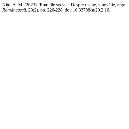
Nițu, A. M. (2023) “Emoțiile sociale. Despre rușine, vinovăție, regre
Românească
, 20(2), pp. 226-228. doi: 10.33788/sr.20.2.16.