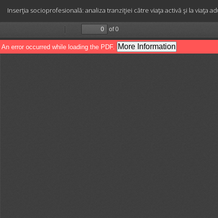
Return
Inserţia socioprofesională: analiza tranziţiei către viaţa activă şi la viaţa
to
Article
Details